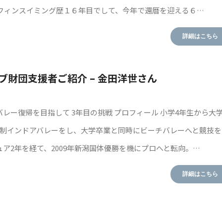
はフィンスイミング歴１６年目でして、今年で還暦を迎える６…
詳細はこちら
ブ財団支援者ご紹介 – 金田洋世さん
レー復帰を目指して 3年目の挑戦 プロフィール 小学4年生から大
人制インドアバレーをし、大学卒業と同時にビーチバレーへと競技を
ア2年を経て、2009年新潟国体優勝を機にプロへと転向。…
詳細はこちら